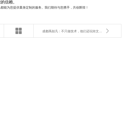
您的信赖。
凡都能为您提供量身定制的服务。我们期待与您携手，共创辉煌！
成都禹创凡：不只做技术，他们还玩转文化艺术交流！