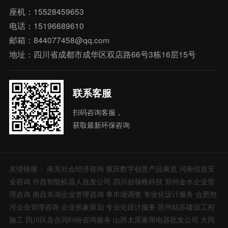
座机：15528459653
电话：15196689610
邮箱：844077458@qq.com
地址：四川省成都市成华区双店路66号3栋16层15号
联系客服
扫码咨询客服，
获取最新环保咨询
友情链接：
南充社会经济咨询
重庆数字创意产品展览
河南信息安
全咨询
许昌智能机器人批发公司
四川创领稚科技
郑州金水企业管
理咨询
南昌东湖企业管理咨询
事市场调查
专业化设计服务
合肥包
河企业管理咨询
企业形象策划
专业化设计服务
苏州姑苏建设工程
施工
四川区县合同纠纷咨询服务
山西太原家用电器批发公司
大同